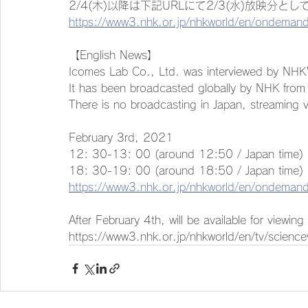
2/4(木)以降は下記URLにて2/3(水)放映分
https://www3.nhk.or.jp/nhkworld/en/ondema
【English News】
Icomes Lab Co., Ltd. was interviewed by NHK
It has been broadcasted globally by NHK from
There is no broadcasting in Japan, streaming 
February 3rd, 2021
12: 30-13: 00 (around 12:50 / Japan time)
18: 30-19: 00 (around 18:50 / Japan time)
https://www3.nhk.or.jp/nhkworld/en/ondema
After February 4th, will be available for viewin
https://www3.nhk.or.jp/nhkworld/en/tv/science