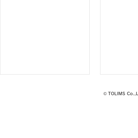
7/31(金)Wellbeingワークシ
「ウェルビ
© TOLIMS Co.,
ョップ開催のお知らせ
クショップ
せ
下記の通りWellbeingスタジオkの
■開催概要 日時：2026年7月
ワークショップを開催いたしま
25日（土）13
す。 ・日時 ７月31日(金)
場：ヘルステ
13：30～14：30 ・会場 HIH
ン・ハブ 多目的ル