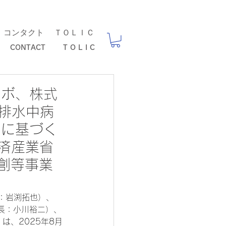
コンタクト ＴＯＬＩＣ
CONTACT T O L I C
ラボ、株式
／排水中病
トに基づく
済産業省
創等事業
：岩渕拓也）、
長：小川裕二）、
は、2025年8月