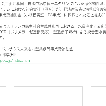
社会主義共和国／排水中病原体モニタリングによる浄化槽性能
理システムにおける社会実証（調査）が、経済産業省の令和6年度
事業費補助金（小規模実証・FS事業）に採択されたことをお知
業はスリランカ民主社会主義共和国における、水質浄化と公衆
PCR（ポリメラーゼ連鎖反応） 型遺伝子解析による統合型水
す。
ーバルサウス未来志向型共創等事業費補助金
）特設HP
spoc.jp/index.html